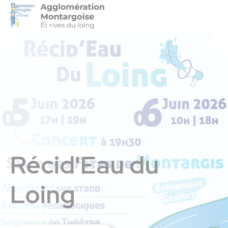
Agglo-Montargoise
Accéder 
Récid'Eau du
Loing