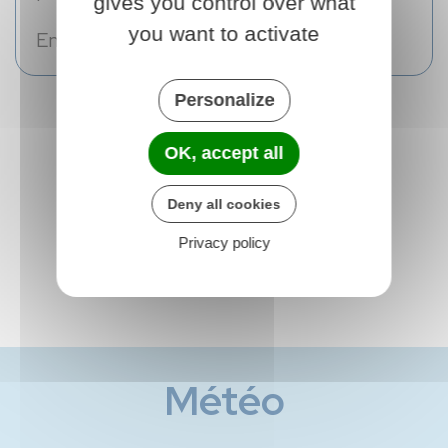
gives you control over what
you want to activate
En savoir plus
Personalize
OK, accept all
Toutes les actualités
Deny all cookies
Privacy policy
Météo