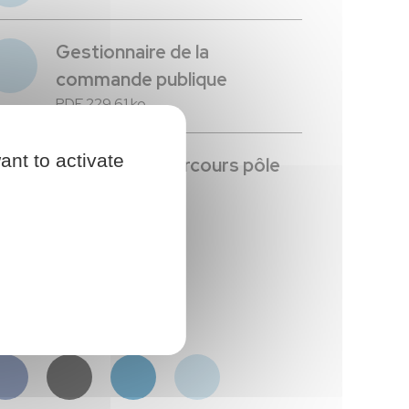
Gestionnaire de la
commande publique
PDF 229.61 ko
ant to activate
Référent de parcours pôle
éducatif - PRE
PDF 233.63 ko
artager