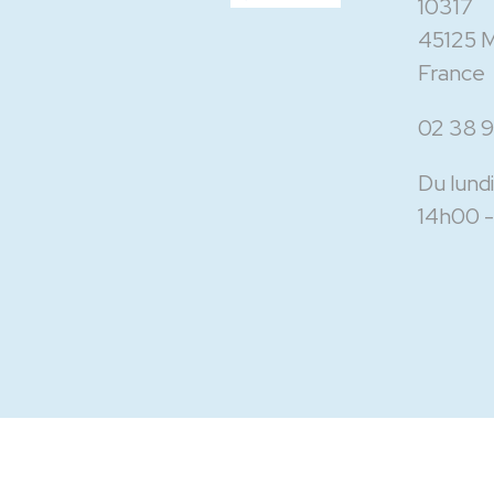
10317
45125 
France
02 38 9
Du lundi
14h00 -