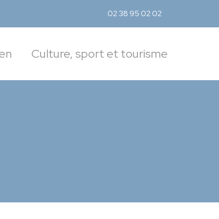
02 38 95 02 02
Accé
ien
Culture, sport et tourisme