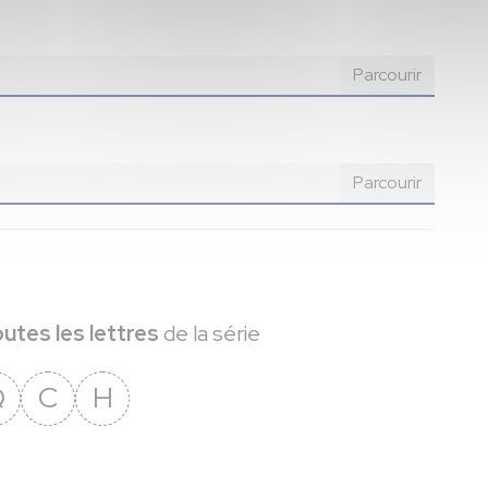
outes les lettres
de la série
Q
C
H