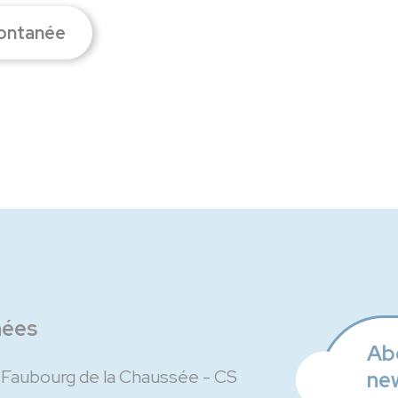
pontanée
nées
Ab
u Faubourg de la Chaussée - CS
ne