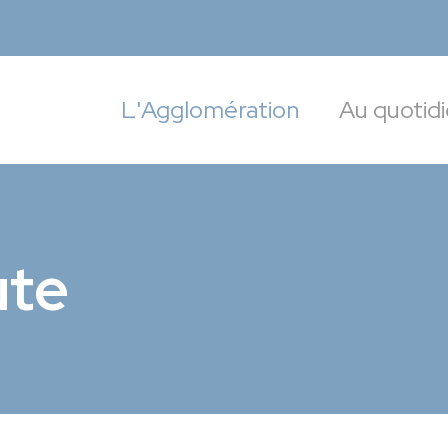
targoise
L'Agglomération
Au quotid
ute