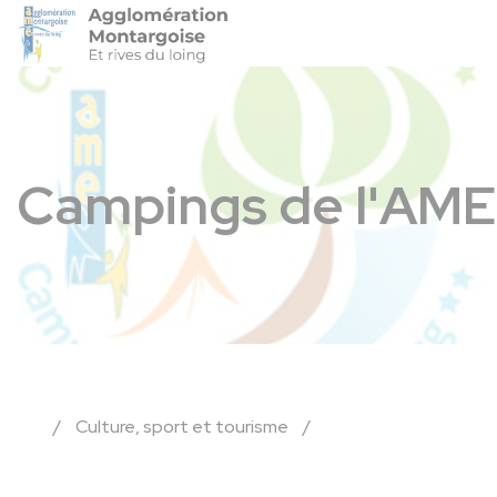
Agglo-Montargoise
Accéder 
Campings de l'AME
/
Culture, sport et tourisme
/