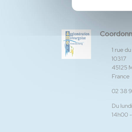
Coordon
1 rue d
10317
45125 
France
02 38 9
Du lundi
14h00 -