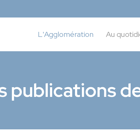
targoise
L'Agglomération
Au quotid
s publications d