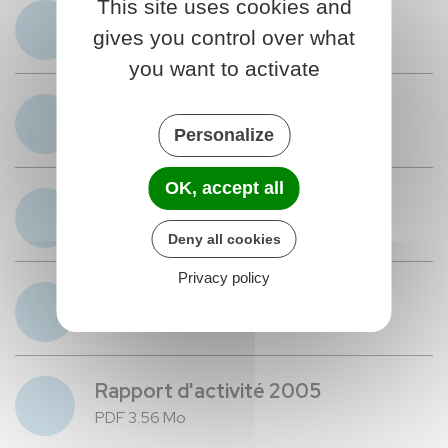
This site uses cookies and
Rapport d'activité 2010
gives you control over what
PDF 11.26 Mo
you want to activate
Rapport d'activité 2008
PDF 982.87 ko
Personalize
OK, accept all
Rapport d'activité 2007
PDF 4.54 Mo
Deny all cookies
Privacy policy
Rapport d'activité 2006
PDF 5.64 Mo
Rapport d'activité 2005
PDF 3.56 Mo