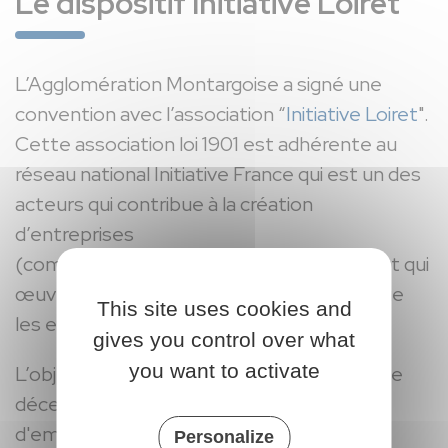
Le dispositif Initiative Loiret
L’Agglomération Montargoise a signé une
convention avec l’association “
Initiative Loiret
".
Cette association loi 1901 est adhérente au
réseau national Initiative France qui est un des
acteurs qui contribue à la création
d’entreprises
(commerces/artisanat/entrepreneurs…) et qui
œuvre à faire perdurer tant les activités que
This site uses cookies and
les emplois créés sur le Montargois.
gives you control over what
you want to activate
L’objet du dispositif “Initiative Loiret” est de
déceler et favoriser l'initiative créatrice
d'emplois, d’activités, de biens ou services
Personalize