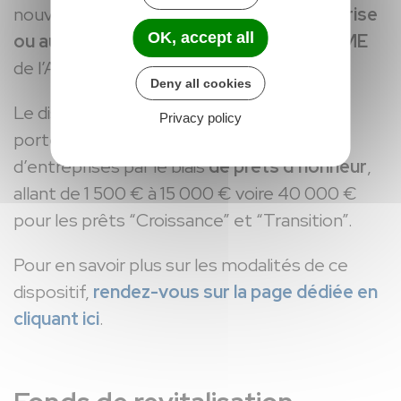
nouveaux par
l’appui à la création, à la reprise
OK, accept all
ou au développement des TPE et des PME
de l’Agglomération Montargoise.
Deny all cookies
Le dispositif "Initiative Loiret" propose aux
Privacy policy
porteurs de projets une aide à la création
d’entreprises par le biais
de prêts d’honneur
,
allant de 1 500 € à 15 000 € voire 40 000 €
pour les prêts “Croissance” et “Transition”.
Pour en savoir plus sur les modalités de ce
dispositif,
rendez-vous sur la page dédiée en
cliquant ici
.