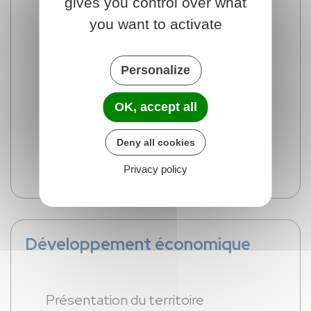
gives you control over what
you want to activate
Territoire Engagé pour la Transition
Écologique
Personalize
OK, accept all
Collecte et traitement des déchets
Deny all cookies
Privacy policy
Développement économique
Présentation du territoire