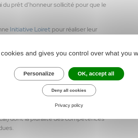
i du prêt d’honneur sollicité pour que le
enne
Initiative Loiret
pour réaliser leur
 avec une succession de questionnements
la cohérence, notamment financière, du
 cookies and gives you control over what you w
nde de prêt d’honneur constituera leur
Personalize
OK, accept all
ts de l’Agglomération Montargoise viennent
près du Comité d’agrément de Montargis (ou
Deny all cookies
ité d’Agrément est composé de 12 membres
Privacy policy
idique, commerciale, managériale et
al) dont la pluralité des compétences
ndues.