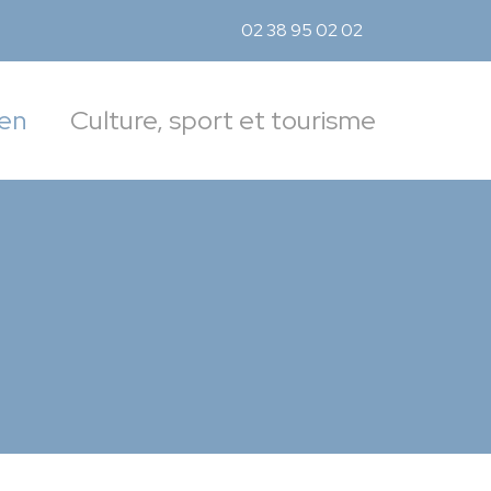
02 38 95 02 02
Accé
ien
Culture, sport et tourisme