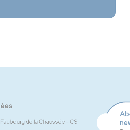
nées
Ab
u Faubourg de la Chaussée - CS
ne