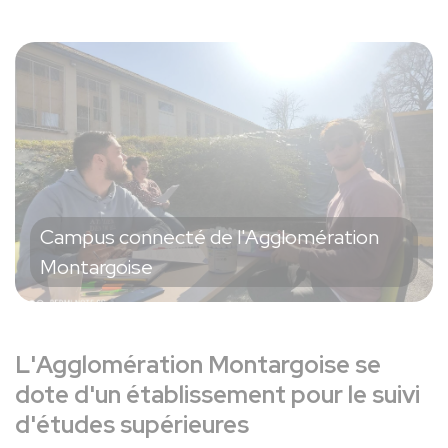
Précédent
Suiva
mération
Campus connecté de l'Agglomér
Montargoise
L'Agglomération Montargoise se
dote d'un établissement pour le suivi
d'études supérieures