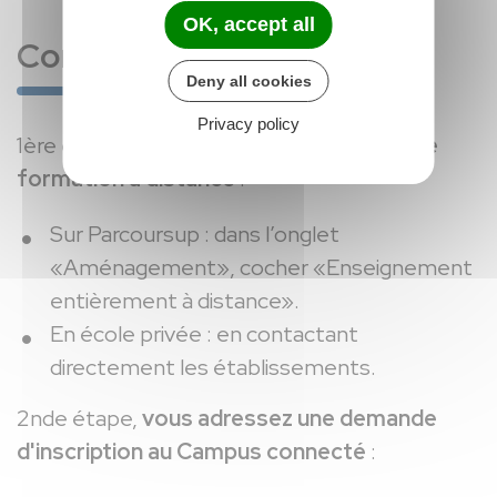
OK, accept all
Comment m'inscrire ?
Deny all cookies
Privacy policy
1ère étape, vous devez
vous inscrire à une
formation à distance
:
Sur Parcoursup : dans l’onglet
«Aménagement», cocher «Enseignement
entièrement à distance».
En école privée : en contactant
directement les établissements.
2nde étape,
vous adressez une demande
d'inscription au Campus connecté
: