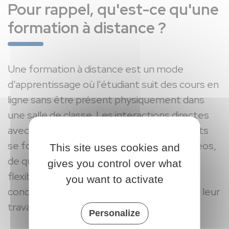
Pour rappel, qu'est-ce qu'une
formation à distance ?
Une formation à distance est un mode
d'apprentissage où l'étudiant suit des cours en
ligne sans être présent physiquement dans
une salle de classe. Les interactions directes
avec les enseignants et les autres étudiants
se font par l’intermédiaire de visios, de vidéos,
This site uses cookies and
de quiz ou de forums. Cela offre plus de
gives you control over what
flexibilité pour les étudiants, qui peuvent
you want to activate
concilier plus facilement leur vie de famille, leur
travail et leurs loisirs avec leurs études.
Personalize