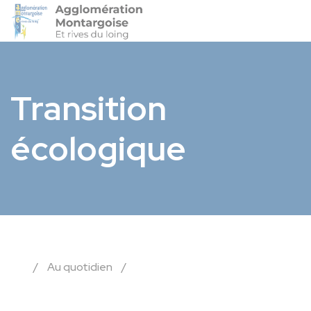
Agglo-Montargoise
Accéder 
Transition
écologique
/
Au quotidien
/