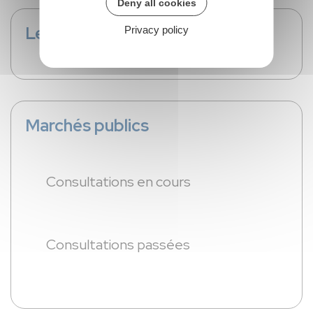
Deny all cookies
Le budget de l'AME
Privacy policy
Marchés publics
Consultations en cours
Consultations passées