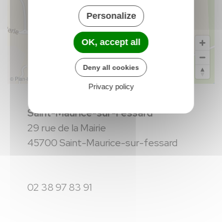
Personalize
OK, accept all
Deny all cookies
© Plan-interactif
© Contributeurs d'OpenStreetMap
Privacy policy
Saint-Maurice-sur-Fessard
29 rue de la Mairie
45700 Saint-Maurice-sur-fessard
02 38 97 83 91