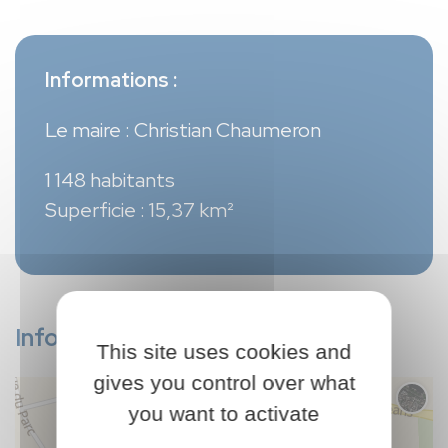
Informations :
Le maire : Christian Chaumeron
1 148 habitants
Superficie : 15,37 km²
Infos pratiques
This site uses cookies and
gives you control over what
Chang
you want to activate