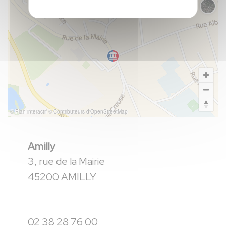
Chang
© Plan-interactif
© Contributeurs d'OpenStreetMap
Amilly
3, rue de la Mairie
45200 AMILLY
02 38 28 76 00