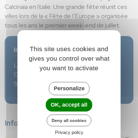
Calcinaia en Italie. Une grande fête réunit ces
villes lors de la « Fête de l’Europe » organisée
tous les ans le premier week-end de juillet.
This site uses cookies and
Informations :
gives you control over what
Le maire : Tom Collen-Renaux
you want to activate
13 267 habitants (1er janvier 2024)
Superficie : 40,20 km²
Personalize
OK, accept all
Deny all cookies
Infos pratiques
Privacy policy