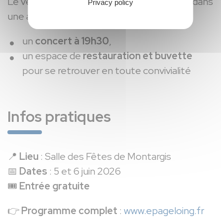
Le vendredi soir, l’événement se prolonge dans
Privacy policy
une ambiance festive avec :
un
concert à 19h30
,
un espace de
restauration et buvette
pour se retrouver en toute convivialité
Infos pratiques
📍
Lieu
: Salle des Fêtes de Montargis
📅
Dates
: 5 et 6 juin 2026
🎟️
Entrée gratuite
👉
Programme complet
:
www.epageloing.fr