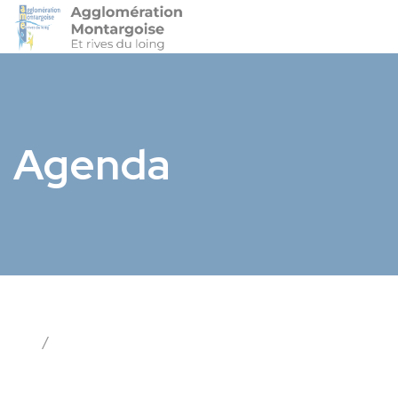
Agglo-Montargoise
Accéder 
Agenda
/