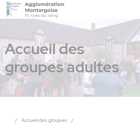
Agglo-Montargoise
Accéder 
Accueil des
groupes adultes
/
Accueil des groupes
/