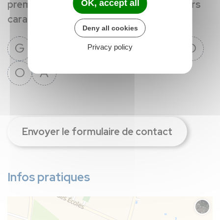
premiers caractères
OK, accept all
et les
quatre derniers
caractères
de la série.
Deny all cookies
G
K
P
N
X
1
U
D
Privacy policy
O
A
Envoyer le formulaire de contact
Infos pratiques
Chang