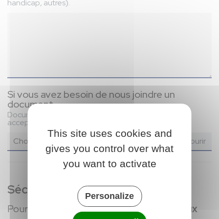
handicap, autres).
Si vous avez besoin de nous joindre un
document...
Documents (.xls, .doc. .pdf) et images (.png, .jpg, .gif)
acceptés (50 Mb maximum)
This site uses cookies and
Choisir un fichier
gives you control over what
you want to activate
Sécurité anti-robot
Personalize
Pour continuer, merci de cliquer sur les
deux