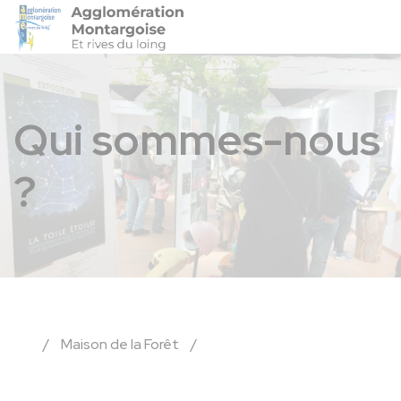
Agglo-Montargoise
Accéder 
Qui sommes-nous
?
/
Maison de la Forêt
/