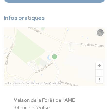
Infos pratiques
Chang
© Plan-interactif
© Contributeurs d'OpenStreetMap
Maison de la Forêt de l'AME
94 rue de l’église