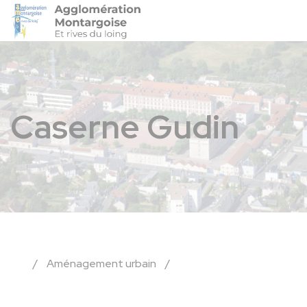
Agglo-Montargoise
Accéder 
Caserne Gudin
/
Aménagement urbain
/