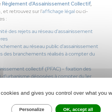
e
Règlement d’Assainissement Collectif
,
 et retrouvez sur l'
affichage légal
ou ci-
es :
ité des rejets au réseau d'assainissement
ères
chement au réseau public d'assainissement
ifs des branchements réalisés à compter du
ainissement collectif (PFAC) - fixation des
ons d'urbanisme déposées à compter du 1er
sainissement collectif
 cookies and gives you control over what you w
sement collectif, non collectif et pluvial
Personalize
OK, accept all