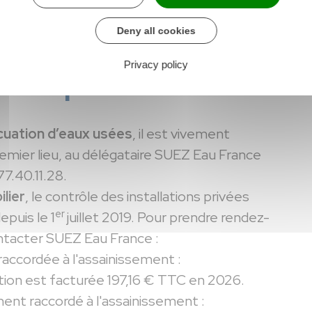
Deny all cookies
Privacy policy
ratiques
cuation d’eaux usées
, il est vivement
emier lieu, au délégataire SUEZ Eau France
7.40.11.28.
lier
, le contrôle des installations privées
er
epuis le 1
juillet 2019. Pour prendre rendez-
ontacter SUEZ Eau France :
raccordée à l'assainissement :
ion est facturée 197,16 € TTC en 2026.
ent raccordé à l'assainissement :