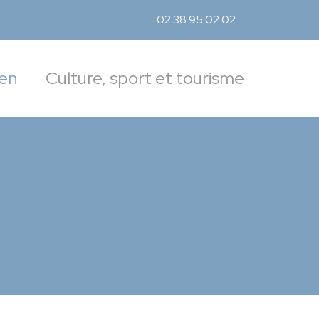
02 38 95 02 02
Accé
ien
Culture, sport et tourisme