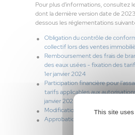
Pour plus d'informations, consultez l
dont la dernière version date de 2023,
dessous les réglementations suivant
Obligation du contrôle de conform
collectif lors des ventes immobili
Remboursement des frais de bran
des eaux usées - fixation des tar
1er janvier 2024
Participation financière pour l'ass
tarifs applicables aux autorisati
janvier 2024
Modification de la surtaxe de l'as
This site uses
Approbation des zonages d'assainis