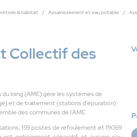
itoire & habitat
/
Assainissement et eau potable
/
Ass
 Collectif des
V
s du loing (AME) gère les systèmes de
ge) et de traitement (stations d’épuration)
ensemble des communes de l’AME.
P
sations, 159 postes de refoulement et 19069
 est entièrement séparatif et aucune eau