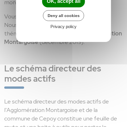
OK, accept all
montargois.
Vous souhaitez en apprendre davantage ?
Deny all cookies
Nous vous invitons à consulter le dossier
Privacy policy
thématique
La mobilité dans l'Agglomération
Montargoise
(décembre 2019).
Le schéma directeur des
modes actifs
Le schéma directeur des modes actifs de
l'Agglomération Montargoise et de la
commune de Cepoy constitue une feuille de