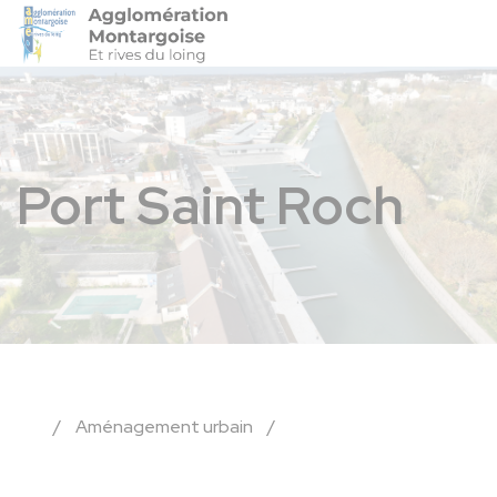
Agglo-Montargoise
Accéder 
Port Saint Roch
/
Aménagement urbain
/