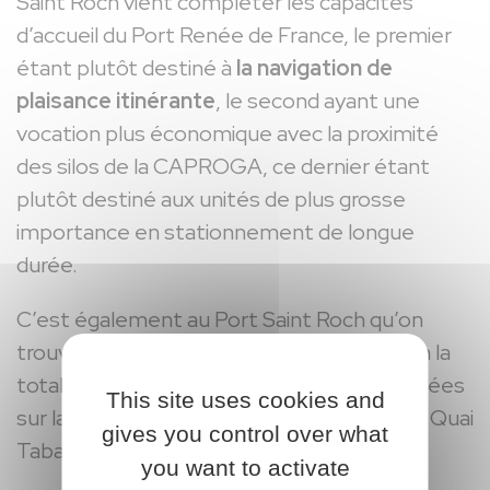
Saint Roch vient compléter les capacités
d’accueil du Port Renée de France, le premier
étant plutôt destiné à
la navigation de
plaisance itinérante
, le second ayant une
vocation plus économique avec la proximité
des silos de la CAPROGA, ce dernier étant
plutôt destiné aux unités de plus grosse
importance en stationnement de longue
durée.
C’est également au Port Saint Roch qu’on
trouvera
la capitainerie
qui aura en gestion la
totalité des infrastructures portuaires situées
This site uses cookies and
sur la commune de Montargis : Saint Roch, Quai
gives you control over what
Tabarly, Quai du Pâtis, Renée de France.
you want to activate