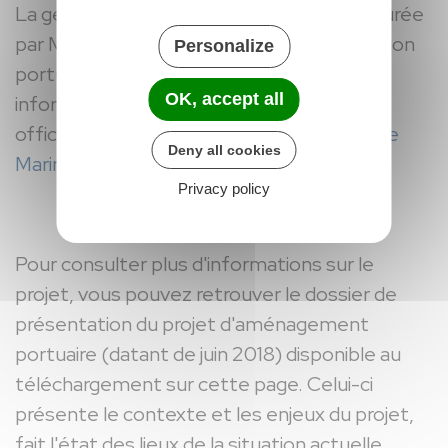
La gestion opérationnelle du port est assurée
par Marinov, spécialiste reconnu de la gestion
Personalize
portuaire. Pour découvrir les services et
OK, accept all
informations pratiques, consultez la page
officielle du
Port de Montargis sur le site de
Deny all cookies
Marinov
.
Privacy policy
Pour consulter plus d'informations sur le
projet, vous pouvez retrouver le dossier de
présentation du projet d'aménagement
portuaire (datant de juin 2018) disponible au
téléchargement sur cette page. Celui-ci
présente le contexte et les enjeux du projet,
fait l'état des lieux de la situation actuelle,