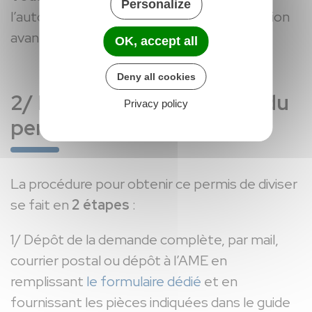
Personalize
l’autorisation préalable aux travaux de division
avant de les entreprendre.
OK, accept all
Deny all cookies
2/ Procédure d'obtention du
Privacy policy
permis
La procédure pour obtenir ce permis de diviser
se fait en
2 étapes
:
1/ Dépôt de la demande complète, par mail,
courrier postal ou dépôt à l’AME en
remplissant
le formulaire dédié
et en
fournissant les pièces indiquées dans le guide