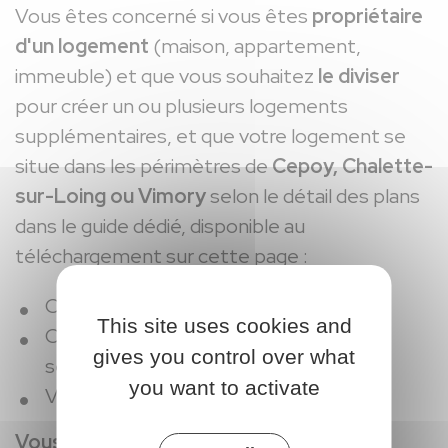
Vous êtes concerné si vous êtes
propriétaire
d'un logement
(maison, appartement,
immeuble) et que vous souhaitez
le diviser
pour créer un ou plusieurs logements
supplémentaires, et que votre logement se
situe dans les périmètres de
Cepoy, Chalette-
sur-Loing ou Vimory
selon le détail des plans
dans le guide dédié, disponible au
téléchargement sur cette page :
Cepoy : centre-bourg,
This site uses cookies and
Chalette-sur-Loing : centre-bourg,
gives you control over what
secteur Leclerc, secteur des Vésines,
you want to activate
Vimory : secteur centre-bourg.
Vous avez l’obligation
de demander