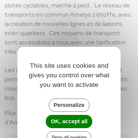
pistes cyclables, marche à pied… Le réseau de
transports en commun Amelys s’étoffe, avec
la création de nouvelles lignes et de liaisons
inter-quartiers. Ces moyens de transport
sont accessibles à tous avec une tarification
très attractive.
This site uses cookies and
Les nouvelles technologies ont également
gives you control over what
permis de créer de nouveaux services inédits :
you want to activate
covoiturage, paiement sans contact dans les
bus.
Personalize
Plus d'informations sur le site internet
d'Amelys :
https://www.amelys.fr/fr/
OK, accept all
Deny all cookies